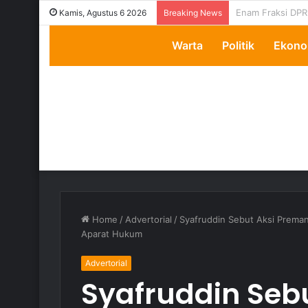
Transparansi Dip
Kamis, Agustus 6 2026
Breaking News
Warta
Politik
Ekono
Home
/
Advertorial
/
Syafruddin Sebut Aksi Prema
Aparat Hukum
Advertorial
Syafruddin Sebu