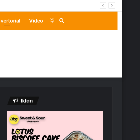
Switch
Search
vertorial
Video
skin
for
Iklan