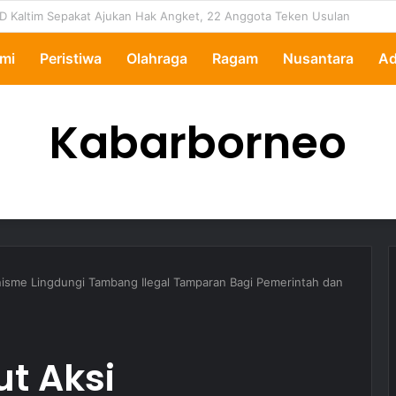
ertanyakan, Pemkot Samarinda Dalami Data Kredit Macet Bankaltimtara
mi
Peristiwa
Olahraga
Ragam
Nusantara
Ad
Kabarborneo
nisme Lingdungi Tambang Ilegal Tamparan Bagi Pemerintah dan
t Aksi