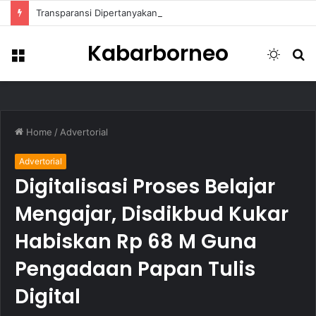
Transparansi Dipertanyakan, Pemkot Samarinda Dalami Data Kredit Macet Bankaltimtara
Kabarborneo
Menu
Switch
S
skin
fo
Home
/
Advertorial
Advertorial
Digitalisasi Proses Belajar
Mengajar, Disdikbud Kukar
Habiskan Rp 68 M Guna
Pengadaan Papan Tulis
Digital