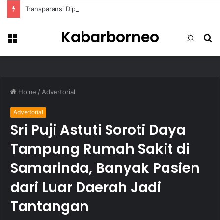
Transparansi Dipertanyakan, Pemkot Samarinda Dalami Data Kredit Macet Bankaltimtara
Kabarborneo
Menu
Switch
S
skin
fo
Home
/
Advertorial
Advertorial
Sri Puji Astuti Soroti Daya
Tampung Rumah Sakit di
Samarinda, Banyak Pasien
dari Luar Daerah Jadi
Tantangan