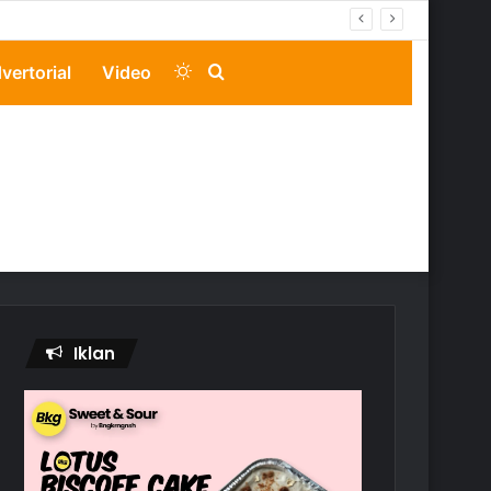
Switch
Search
vertorial
Video
skin
for
Iklan