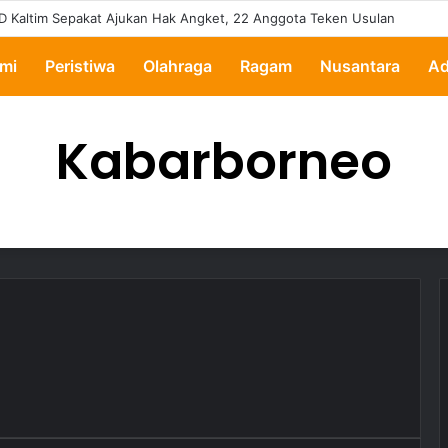
D Kaltim Sepakat Ajukan Hak Angket, 22 Anggota Teken Usulan
mi
Peristiwa
Olahraga
Ragam
Nusantara
Ad
Kabarborneo