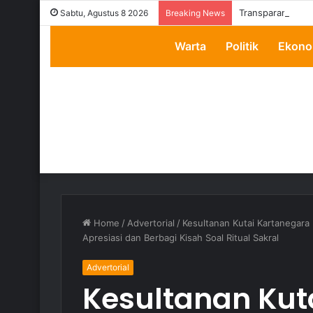
Transparansi Dip
Sabtu, Agustus 8 2026
Breaking News
Warta
Politik
Ekono
Home
/
Advertorial
/
Kesultanan Kutai Kartanegara 
Apresiasi dan Berbagi Kisah Soal Ritual Sakral
Advertorial
Kesultanan Kut