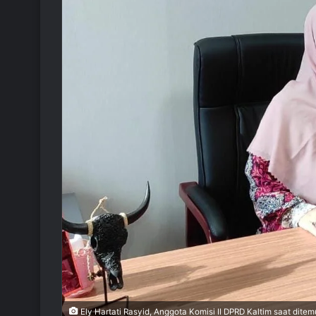
Ely Hartati Rasyid, Anggota Komisi II DPRD Kaltim saat ditemu