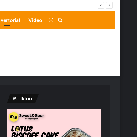
Switch
Search
vertorial
Video
skin
for
Iklan