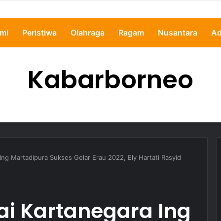
ertanyakan, Pemkot Samarinda Dalami Data Kredit Macet Bankaltimtara
mi
Peristiwa
Olahraga
Ragam
Nusantara
Ad
Kabarborneo
Ing Martadipura Sukses Gelar Erau 2022, Ely Hartati Rasyid
ai Kartanegara Ing