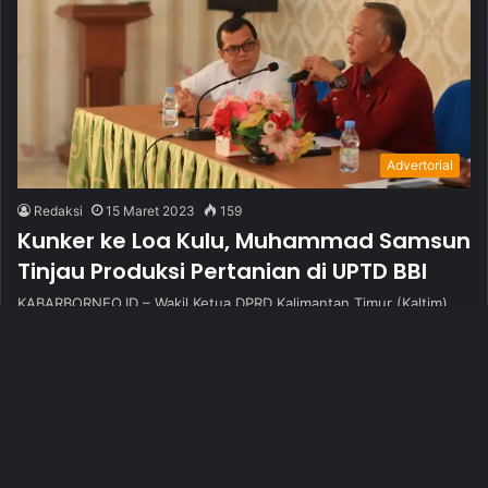
Advertorial
Redaksi
15 Maret 2023
159
Kunker ke Loa Kulu, Muhammad Samsun
Tinjau Produksi Pertanian di UPTD BBI
KABARBORNEO.ID – Wakil Ketua DPRD Kalimantan Timur (Kaltim)
Muhammad Samsun melakukan kunjungan lapangan ke Kecamatan
Loa Kulu, Kabupaten Kutai Kartanegara…
Ba
No More Posts
to
to