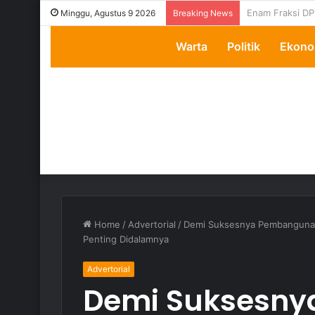
Transparansi D
Minggu, Agustus 9 2026
Breaking News
Warta
Politik
Ekono
Home
/
Advertorial
/
Demi Suksesnya Pembangunan
Penting Didalamnya
Advertorial
Demi Suksesn