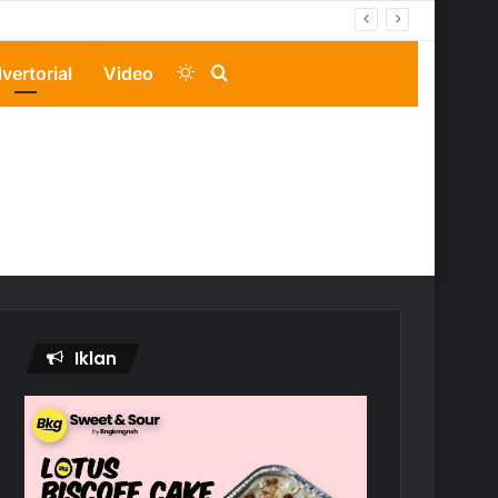
Switch
Search
vertorial
Video
skin
for
Iklan