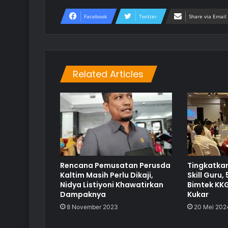
Facebook
Twitter
Share via Email
Related Articles
Rencana Pemusatan Perusda
Tingkatka
Kaltim Masih Perlu Dikaji,
Skill Guru,
Nidya Listiyoni Khawatirkan
Bimtek KKG
Dampaknya
Kukar
8 November 2023
20 Mei 202