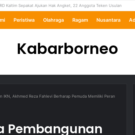
ipertanyakan, Pemkot Samarinda Dalami Data Kredit Macet Bankaltimtara
mi
Peristiwa
Olahraga
Ragam
Nusantara
Ad
Kabarborneo
 IKN, Akhmed Reza Fahlevi Berharap Pemuda Memiliki Peran
ya Pembangunan