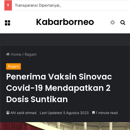
Transparansi Dipertanyakan, Pemkot Samarinda Dalami Data Kredit Macet Bankaltimtara
Kabarborneo
Menu
Switch
S
skin
fo
Home
/
Ragam
Ragam
Penerima Vaksin Sinovac
Covid-19 Mendapatkan 2
Dosis Suntikan
Afri saldi ahmad
Last Updated: 5 Agustus 2023
1 minute read