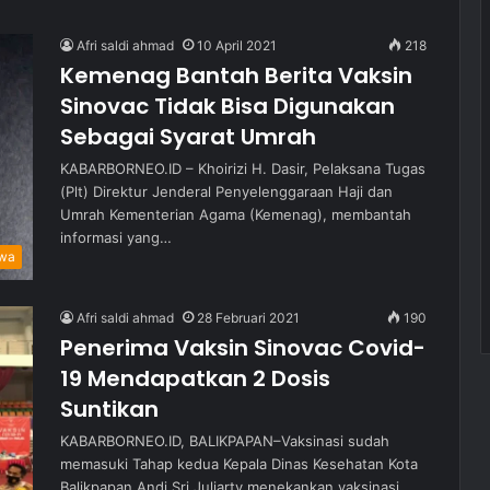
Afri saldi ahmad
10 April 2021
218
Kemenag Bantah Berita Vaksin
Sinovac Tidak Bisa Digunakan
Sebagai Syarat Umrah
KABARBORNEO.ID – Khoirizi H. Dasir, Pelaksana Tugas
(Plt) Direktur Jenderal Penyelenggaraan Haji dan
Umrah Kementerian Agama (Kemenag), membantah
informasi yang…
iwa
Afri saldi ahmad
28 Februari 2021
190
Penerima Vaksin Sinovac Covid-
19 Mendapatkan 2 Dosis
Suntikan
KABARBORNEO.ID, BALIKPAPAN–Vaksinasi sudah
memasuki Tahap kedua Kepala Dinas Kesehatan Kota
Balikpapan Andi Sri Juliarty menekankan vaksinasi