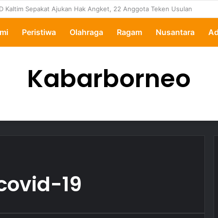
ertanyakan, Pemkot Samarinda Dalami Data Kredit Macet Bankaltimtara
mi
Peristiwa
Olahraga
Ragam
Nusantara
Ad
Kabarborneo
covid-19