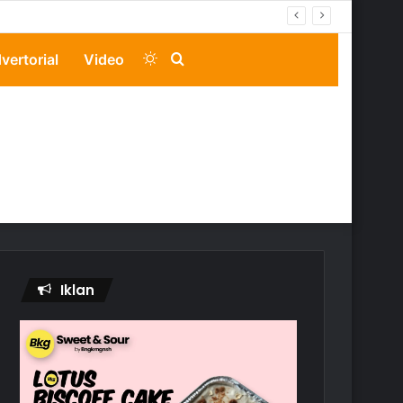
Switch
Search
vertorial
Video
skin
for
Iklan