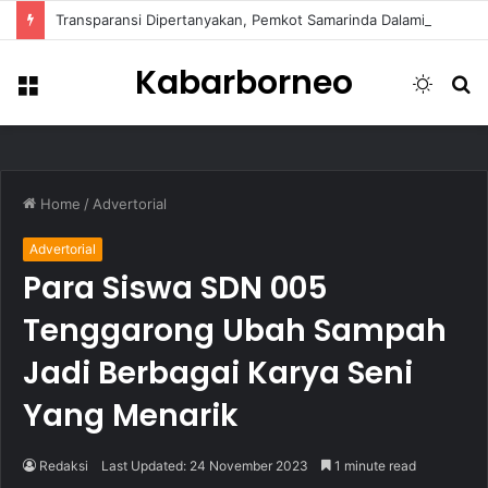
Transparansi Dipertanyakan, Pemkot Samarinda Dalami Data Kredit Macet Bankaltimtara
Kabarborneo
Menu
Switch
S
skin
fo
Home
/
Advertorial
Advertorial
Para Siswa SDN 005
Tenggarong Ubah Sampah
Jadi Berbagai Karya Seni
Yang Menarik
Redaksi
Last Updated: 24 November 2023
1 minute read