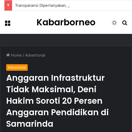
Transparansi Dipertanyakan, Pemkot Samarinda Dalami Data Kredit Macet Bankaltimtara
Kabarborneo
Menu
Switch
S
skin
fo
Home
/
Advertorial
Advertorial
Anggaran Infrastruktur
Tidak Maksimal, Deni
Hakim Soroti 20 Persen
Anggaran Pendidikan di
Samarinda