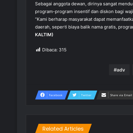
Sebagai anggota dewan, dirinya sangat mend
program-program insentif dan diskon bagi waj
“Kami berharap masyarakat dapat memanfaatk
daerah, seperti biaya balik nama gratis, progr
KALTIM)
Dibaca:
315
adv
Facebook
Twitter
Share via Email
Related Articles