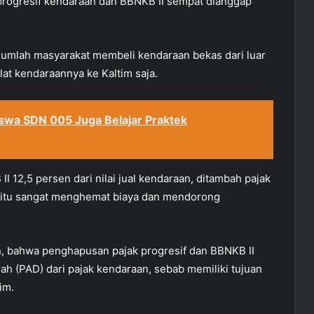
 progresif kendaraan dan BBNKB II sempat dianggap
jumlah masyarakat membeli kendaraan bekas dari luar
t kendaraannya ke Kaltim saja.
iswa SDN 005 Juga Belajar Praktek
12,5 persen dari nilai jual kendaraan, ditambah pajak
 itu sangat menghemat biaya dan mendorong
n, bahwa penghapusan pajak progresif dan BBNKB II
h (PAD) dari pajak kendaraan, sebab memiliki tujuan
im.