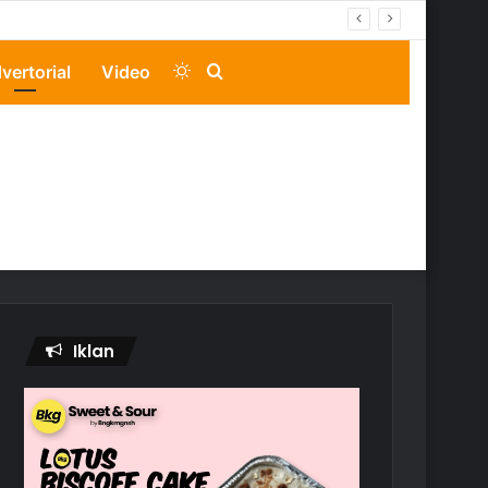
Switch
Search
vertorial
Video
skin
for
Iklan