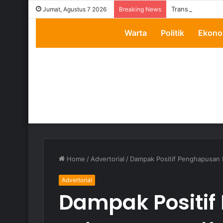
Transparansi Di
Jumat, Agustus 7 2026
Breaking News
Warta
Politik
Ekono
Home
/
Advertorial
/
Dampak Positif Penghapusan P
Advertorial
Dampak Positi