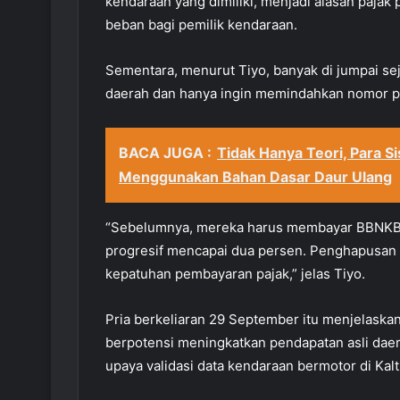
kendaraan yang dimiliki, menjadi alasan pajak
beban bagi pemilik kendaraan.
Sementara, menurut Tiyo, banyak di jumpai se
daerah dan hanya ingin memindahkan nomor pla
BACA JUGA :
Tidak Hanya Teori, Para S
Menggunakan Bahan Dasar Daur Ulang
“Sebelumnya, mereka harus membayar BBNKB II 
progresif mencapai dua persen. Penghapusan
kepatuhan pembayaran pajak,” jelas Tiyo.
Pria berkeliaran 29 September itu menjelaska
berpotensi meningkatkan pendapatan asli daera
upaya validasi data kendaraan bermotor di Kalt