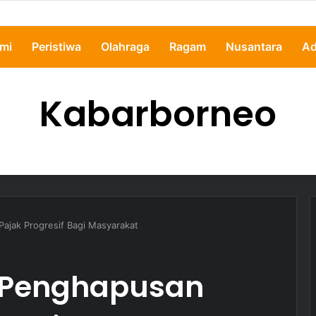
pertanyakan, Pemkot Samarinda Dalami Data Kredit Macet Bankaltimtara
mi
Peristiwa
Olahraga
Ragam
Nusantara
Ad
Kabarborneo
ajak Progresif Bagi Masyarakat
f Penghapusan