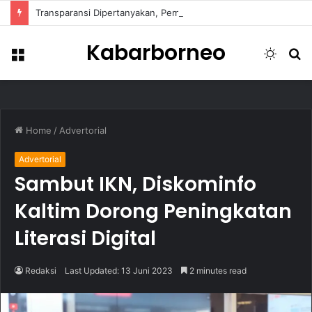
Transparansi Dipertanyakan, Pemkot Samarinda Dalami Data Kredit Macet Bankaltimtara
Kabarborneo
Menu
Switch
S
skin
fo
Home
/
Advertorial
Advertorial
Sambut IKN, Diskominfo
Kaltim Dorong Peningkatan
Literasi Digital
Redaksi
Last Updated: 13 Juni 2023
2 minutes read