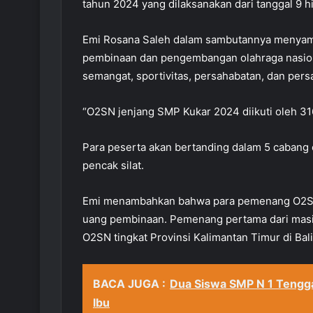
tahun 2024 yang dilaksanakan dari tanggal 9 h
Emi Rosana Saleh dalam sambutannya menyam
pembinaan dan pengembangan olahraga nasio
semangat, sportivitas, persahabatan, dan persa
“O2SN jenjang SMP Kukar 2024 diikuti oleh 316
Para peserta akan bertanding dalam 5 cabang ola
pencak silat.
Emi menambahkan bahwa para pemenang O2SN 
uang pembinaan. Pemenang pertama dari masi
O2SN tingkat Provinsi Kalimantan Timur di Bal
BACA JUGA :
Dua Siswa SMP N 1 Tengga
Ibu