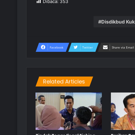
Dibaca:
353
Disdikbud Kuk
Facebook
Twitter
Share via Email
Related Articles