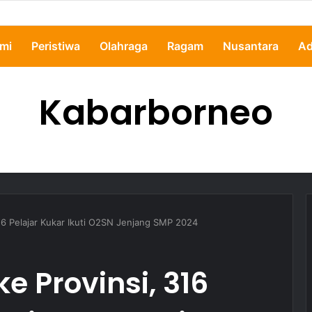
ertanyakan, Pemkot Samarinda Dalami Data Kredit Macet Bankaltimtara
mi
Peristiwa
Olahraga
Ragam
Nusantara
Ad
Kabarborneo
316 Pelajar Kukar Ikuti O2SN Jenjang SMP 2024
e Provinsi, 316