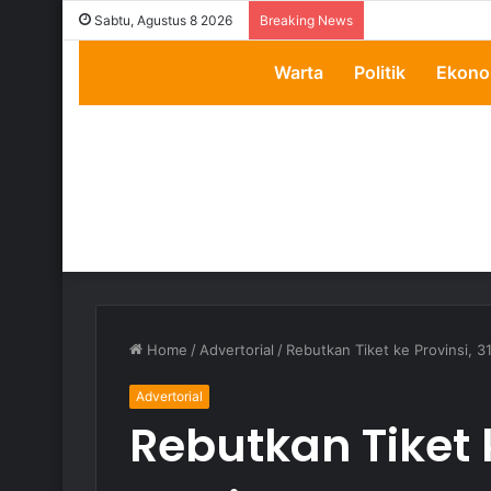
Transparansi Dip
Sabtu, Agustus 8 2026
Breaking News
Warta
Politik
Ekono
Home
/
Advertorial
/
Rebutkan Tiket ke Provinsi, 
Advertorial
Rebutkan Tiket k