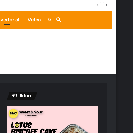
Switch
Search
vertorial
Video
skin
for
Iklan