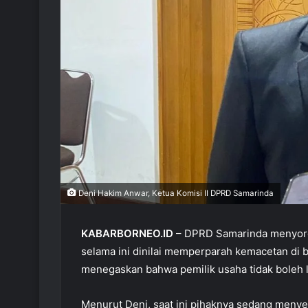
Deni Hakim Anwar, Ketua Komisi II DPRD Samarinda
KABARBORNEO.ID
– DPRD Samarinda menyoroti
selama ini dinilai memperparah kemacetan di be
menegaskan bahwa pemilik usaha tidak boleh la
Menurut Deni, saat ini pihaknya sedang menye