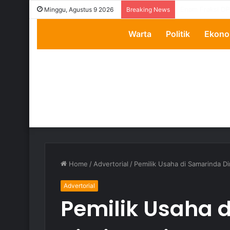
Transparansi D
Minggu, Agustus 9 2026
Breaking News
Warta
Politik
Ekono
Home
/
Advertorial
/
Pemilik Usaha di Samarinda Di
Advertorial
Pemilik Usaha 