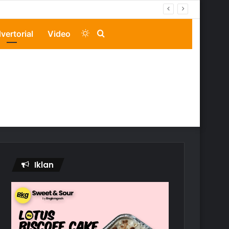
Switch
Search
vertorial
Video
skin
for
Iklan