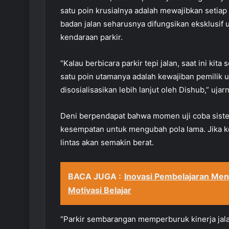
satu poin krusialnya adalah mewajibkan setiap
badan jalan seharusnya difungsikan eksklusif 
kendaraan parkir.
“Kalau berbicara parkir tepi jalan, saat ini kit
satu poin utamanya adalah kewajiban pemilik us
disosialisasikan lebih lanjut oleh Dishub,” ujar
Deni berpendapat bahwa momen uji coba sistem
kesempatan untuk mengubah pola lama. Jika keb
lintas akan semakin berat.
BACA JUGA :
Inovasi Pembelajaran Me
Motivasi Belajar
“Parkir sembarangan memperburuk kinerja jal