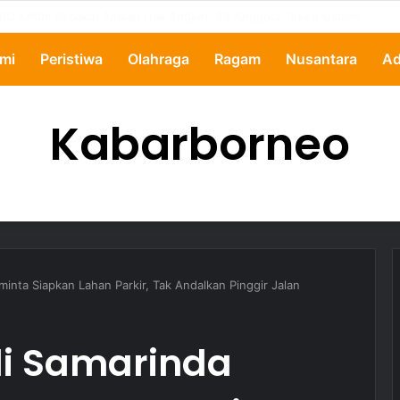
ipertanyakan, Pemkot Samarinda Dalami Data Kredit Macet Bankaltimtara
mi
Peristiwa
Olahraga
Ragam
Nusantara
Ad
Kabarborneo
minta Siapkan Lahan Parkir, Tak Andalkan Pinggir Jalan
di Samarinda