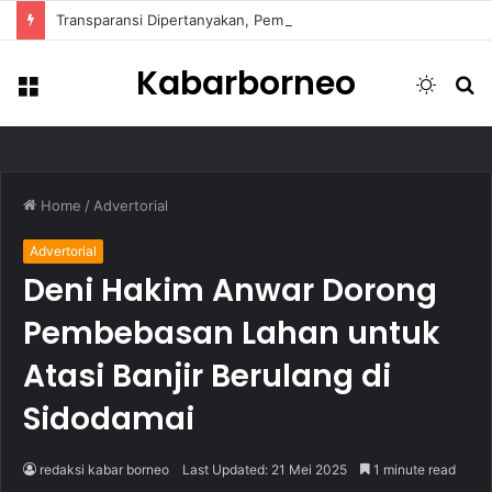
Transparansi Dipertanyakan, Pemkot Samarinda Dalami Data Kredit Macet Bankaltimtara
Kabarborneo
Menu
Switch
S
skin
fo
Home
/
Advertorial
Advertorial
Deni Hakim Anwar Dorong
Pembebasan Lahan untuk
Atasi Banjir Berulang di
Sidodamai
redaksi kabar borneo
Last Updated: 21 Mei 2025
1 minute read