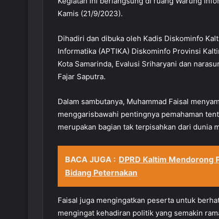
Kegiatan ini berlangsung di ruang Warung Info
Kamis (21/9/2023).
Dihadiri dan dibuka oleh Kadis Diskominfo Kal
Informatika (APTIKA) Diskominfo Provinsi Ka
Kota Samarinda, Evalusi Sriharyani dan narasu
Fajar Saputra.
Dalam sambutanya, Muhammad Faisal menyampa
menggarisbawahi pentingnya pemahaman tentang
merupakan bagian tak terpisahkan dari dunia m
BACA JUGA :
DPRD Kaltim Mendorong Pe
Bidang Peternakan
Faisal juga mengingatkan peserta untuk berha
mengingat kehadiran politik yang semakin ram