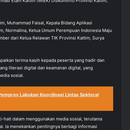
rmasi Etam Kaltim (WIEK) Diskominfo Provinsi Kaltim,
tim, Muhammad Faisal, Kepala Bidang Aplikasi
ltim, Normalina, Ketua Umum Perempuan Indonesia Maju
mber dari Ketua Relawan TIK Provinsi Kaltim, Surya
ikan terima kasih kepada peserta yang hadir dan
 literasi digital dan keamanan digital, yang
edia sosial.
mprov Lakukan Koordinasi Lintas Sektoral
ti-hati dalam menggunakan media sosial, terutama
ai. Ia menekankan pentingnya berbagi informasi