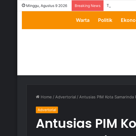
Transparansi D
Minggu, Agustus 9 2026
Breaking News
Warta
Politik
Ekono
Home
/
Advertorial
/
Antusias PIM Kota Samarinda 
Advertorial
Antusias PIM K