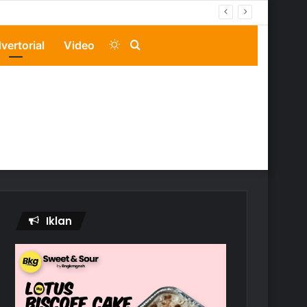
Switch
Search
vertorial
Video
skin
for
Iklan