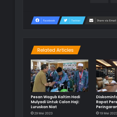
Facebook
Twitter
Share via Email
Related Articles
Pesan Wagub Kaltim Hadi
Diskominfo
Mulyadi Untuk Calon Haji:
Rapat Per
Luruskan Niat
Peringaran
29 Mei 2023
19 Mei 202