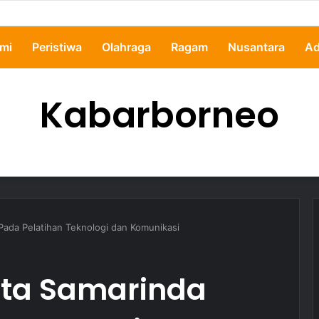
ipertanyakan, Pemkot Samarinda Dalami Data Kredit Macet Bankaltimtara
mi
Peristiwa
Olahraga
Ragam
Nusantara
Ad
Kabarborneo
Pada Pelatihan Teknologi dan Komunikasi
ota Samarinda