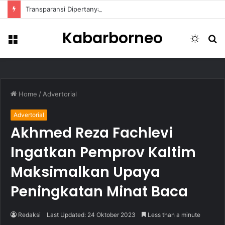
Transparansi Dipertanyakan, Pemkot Samarinda Dalami Data Kredit Macet Bankaltimtara
Kabarborneo
Menu
Switch
S
skin
fo
Home
/
Advertorial
Advertorial
Akhmed Reza Fachlevi
Ingatkan Pemprov Kaltim
Maksimalkan Upaya
Peningkatan Minat Baca
Redaksi
Last Updated: 24 Oktober 2023
Less than a minute