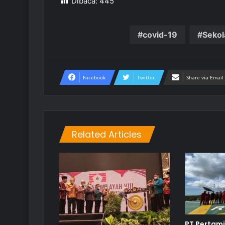
Dibaca:
445
covid-19
Sekol
Facebook
Twitter
Share via Email
Related Articles
PT Pertam