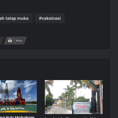
ah tatap muka
vaksinasi
Print
ina Hulu Mahakam