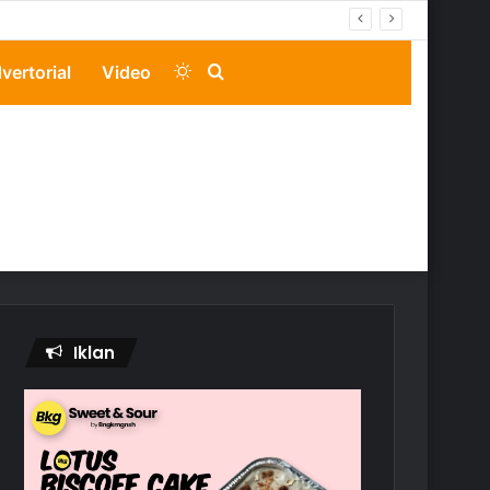
Switch
Search
vertorial
Video
skin
for
Iklan