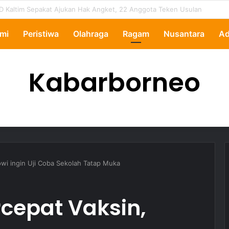
ertanyakan, Pemkot Samarinda Dalami Data Kredit Macet Bankaltimtara
mi
Peristiwa
Olahraga
Ragam
Nusantara
Ad
Kabarborneo
owi ingin Uji Coba Sekolah Tatap Muka
cepat Vaksin,