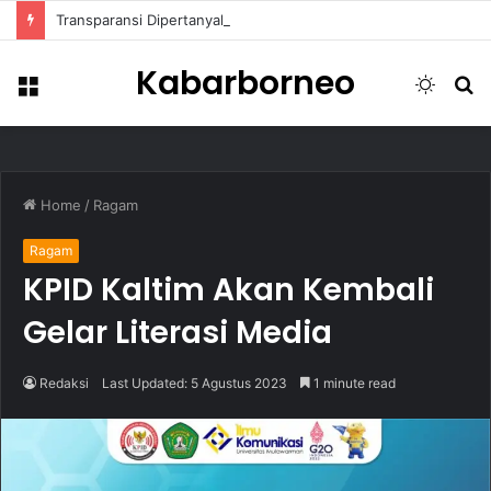
Transparansi Dipertanyakan, Pemkot Samarinda Dalami Data Kredit Macet Bankaltimtara
Kabarborneo
Menu
Switch
S
skin
fo
Home
/
Ragam
Ragam
KPID Kaltim Akan Kembali
Gelar Literasi Media
Redaksi
Last Updated: 5 Agustus 2023
1 minute read