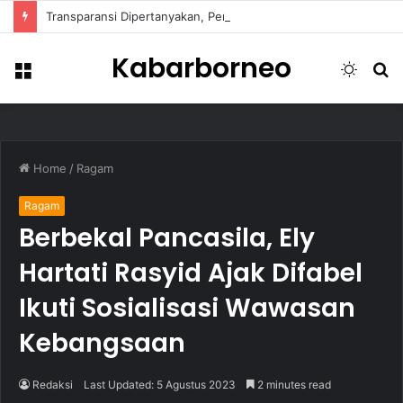
Transparansi Dipertanyakan, Pemkot Samarinda Dalami Data Kredit Macet Bankaltimtara
Kabarborneo
Menu
Switch
S
skin
fo
Home
/
Ragam
Ragam
Berbekal Pancasila, Ely
Hartati Rasyid Ajak Difabel
Ikuti Sosialisasi Wawasan
Kebangsaan
Redaksi
Last Updated: 5 Agustus 2023
2 minutes read