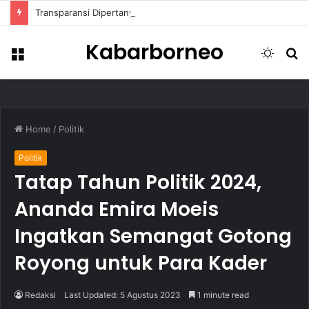
Transparansi Dipertanyakan, Pemkot Samarinda Dalami Data Kredit Macet Bankaltimtara
Kabarborneo
Menu
Switch
S
skin
fo
Home
/
Politik
Politik
Tatap Tahun Politik 2024,
Ananda Emira Moeis
Ingatkan Semangat Gotong
Royong untuk Para Kader
Redaksi
Last Updated: 5 Agustus 2023
1 minute read