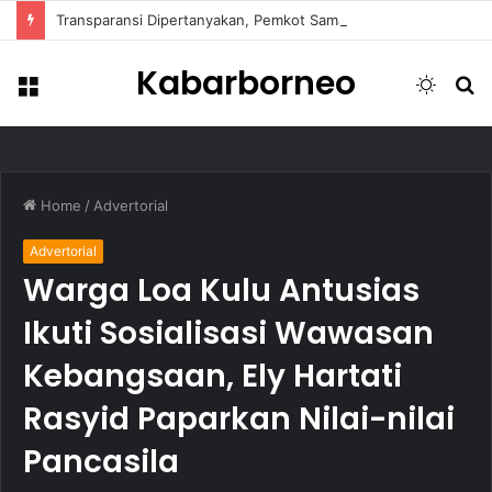
Transparansi Dipertanyakan, Pemkot Samarinda Dalami Data Kredit Macet Bankaltimtara
Kabarborneo
Menu
Switch
S
skin
fo
Home
/
Advertorial
Advertorial
Warga Loa Kulu Antusias
Ikuti Sosialisasi Wawasan
Kebangsaan, Ely Hartati
Rasyid Paparkan Nilai-nilai
Pancasila