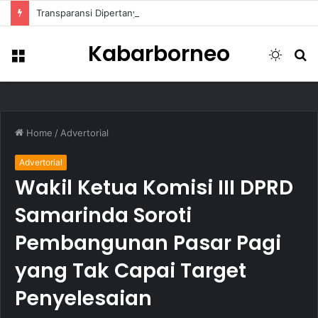
Transparansi Dipertanyakan, Pemkot Samarinda Dalami Data Kredit Macet Bankaltimtara
Kabarborneo
Menu
Switch
S
skin
fo
Home
/
Advertorial
Advertorial
Wakil Ketua Komisi III DPRD
Samarinda Soroti
Pembangunan Pasar Pagi
yang Tak Capai Target
Penyelesaian