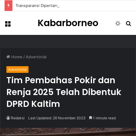
Transparansi Dipertanyakan, Pemkot Samarinda Dalami Data Kredit Macet Bankaltimtara
Kabarborneo
Menu
Switch
S
skin
fo
Home
/
Advertorial
Advertorial
Tim Pembahas Pokir dan
Renja 2025 Telah Dibentuk
DPRD Kaltim
Redaksi
Last Updated: 26 November 2023
1 minute read