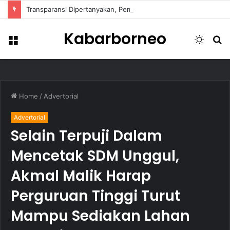
Transparansi Dipertanyakan, Pemkot Samarinda Dalami Data Kredit Macet Bankaltimtara
Kabarborneo
Menu
Switch
S
skin
fo
Home
/
Advertorial
Advertorial
Selain Terpuji Dalam
Mencetak SDM Unggul,
Akmal Malik Harap
Perguruan Tinggi Turut
Mampu Sediakan Lahan