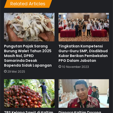
Related Articles
Pungutan Pajak Sarang
Tingkatkan Kompetensi
Burung Walet Tahun 2025
Guru-Guru SMP, Disdikbud
Masih Nol, DPRD
Kukar Berikan Pembekalan
Samarinda Desak
PPG Dalam Jabatan
Bapenda Sidak Lapangan
10 November 2023
29 Mei 2025
TBS Kelapa Sawit di Kaltim
Dispora Kaltim Dorong