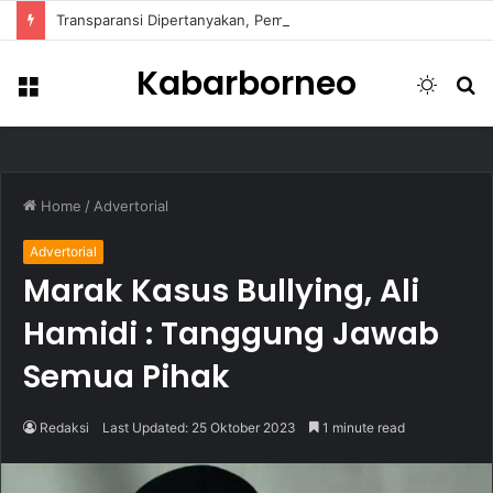
Transparansi Dipertanyakan, Pemkot Samarinda Dalami Data Kredit Macet Bankaltimtara
Kabarborneo
Menu
Switch
S
skin
fo
Home
/
Advertorial
Advertorial
Marak Kasus Bullying, Ali
Hamidi : Tanggung Jawab
Semua Pihak
Redaksi
Last Updated: 25 Oktober 2023
1 minute read