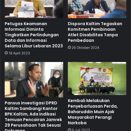
Petugas Keamanan
Dispora Kaltim Tegaskan
Informasi Diminta
Komitmen Pembinaan
Tingkatkan Perlindungan
Atlet Disabilitas Tanpa
Data dan Informasi
Pembedaan
Selama Libur Lebaran 2023
26 Oktober 2024
18 April 2023
Kembali Melakukan
Pansus Investigasi DPRD
Penyebarluasan Perda,
Kaltim Sambangi Kantor
Baharuddin Muin Ajak
BPK Kaltim, Ada Indikasi
Masyarakat Perangi
Temuan Pencairan Jamrek
Narkoba
29 Perusahaan Tak Sesuai
Dokumen
9 Juli 2023