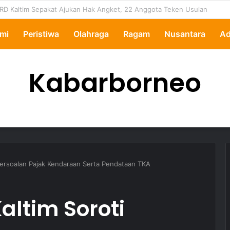
ipertanyakan, Pemkot Samarinda Dalami Data Kredit Macet Bankaltimtara
mi
Peristiwa
Olahraga
Ragam
Nusantara
Ad
Kabarborneo
 Persoalan Pajak Kendaraan Serta Pendataan TKA
altim Soroti