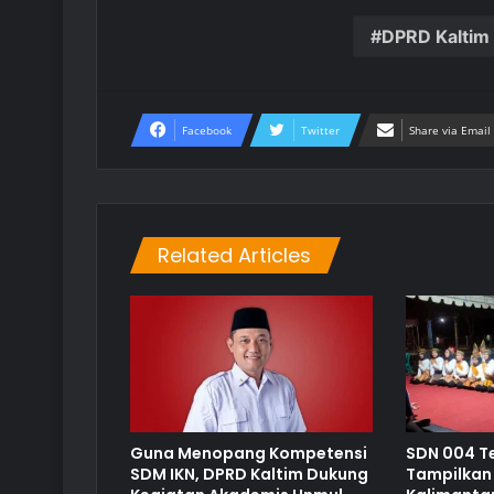
DPRD Kaltim
Facebook
Twitter
Share via Email
Related Articles
Guna Menopang Kompetensi
SDN 004 T
SDM IKN, DPRD Kaltim Dukung
Tampilkan 