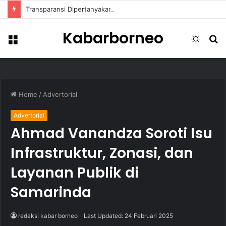
Transparansi Dipertanyakan, Pemkot Samarinda Dalami Data Kredit Macet Bankaltimtara
Kabarborneo
Menu
Switch
S
skin
fo
Home
/
Advertorial
Advertorial
Ahmad Vanandza Soroti Isu
Infrastruktur, Zonasi, dan
Layanan Publik di
Samarinda
redaksi kabar borneo
Last Updated: 24 Februari 2025