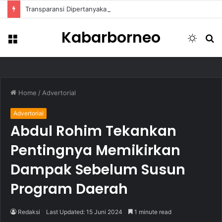
Transparansi Dipertanyakan, Pemkot Samarinda Dalami Data Kredit Macet Bankaltimtara
Kabarborneo
Menu
Switch
S
skin
fo
Home
/
Advertorial
Advertorial
Abdul Rohim Tekankan
Pentingnya Memikirkan
Dampak Sebelum Susun
Program Daerah
Redaksi
Last Updated: 15 Juni 2024
1 minute read