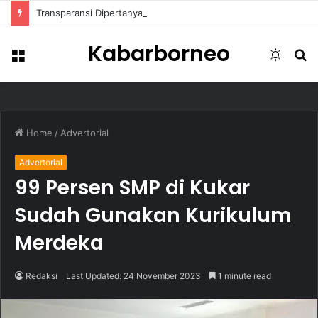
Transparansi Dipertanyakan, Pemkot Samarinda Dalami Data Kredit Macet Bankaltimtara
Kabarborneo
Menu
Switch
S
skin
fo
Home
/
Advertorial
Advertorial
99 Persen SMP di Kukar
Sudah Gunakan Kurikulum
Merdeka
Redaksi
Last Updated: 24 November 2023
1 minute read