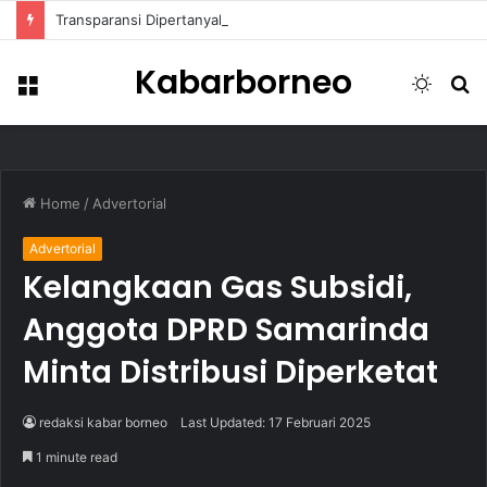
Transparansi Dipertanyakan, Pemkot Samarinda Dalami Data Kredit Macet Bankaltimtara
Kabarborneo
Menu
Switch
S
skin
fo
Home
/
Advertorial
Advertorial
Kelangkaan Gas Subsidi,
Anggota DPRD Samarinda
Minta Distribusi Diperketat
redaksi kabar borneo
Last Updated: 17 Februari 2025
1 minute read