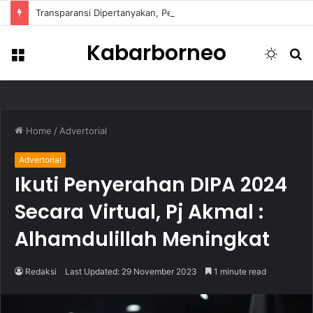
Transparansi Dipertanyakan, Pemkot Samarinda Dalami Data Kredit Macet Bankaltimtara
Kabarborneo
Menu
Switch
S
skin
fo
Home
/
Advertorial
Advertorial
Ikuti Penyerahan DIPA 2024
Secara Virtual, Pj Akmal :
Alhamdulillah Meningkat
Redaksi
Last Updated: 29 November 2023
1 minute read