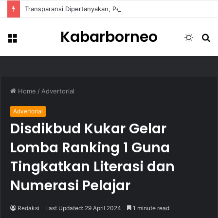
Transparansi Dipertanyakan, Pemkot Samarinda Dalami Data Kredit Macet Bankaltimtara
Kabarborneo
Menu
Switch
S
skin
fo
Home
/
Advertorial
Advertorial
Disdikbud Kukar Gelar
Lomba Ranking 1 Guna
Tingkatkan Literasi dan
Numerasi Pelajar
Redaksi
Last Updated: 29 April 2024
1 minute read