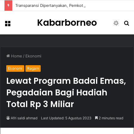
Transparansi Dipertanyakan, Pemkot Samarinda Dalami Data Kredit Macet Bankaltimtara
Kabarborneo
Menu
Switch
S
skin
fo
Home
/
Ekonomi
Ekonomi
Ragam
Lewat Program Badai Emas,
Pegadaian Bagi Hadiah
Total Rp 3 Miliar
Afri saldi ahmad
Last Updated: 5 Agustus 2023
2 minutes read