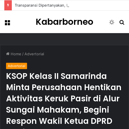
Transparansi Dipertanyakan, Pemkot Samarinda Dalami Data Kredit Macet Bankaltimtara
Kabarborneo
Menu
Switch
S
skin
fo
Home
/
Advertorial
Advertorial
KSOP Kelas II Samarinda
Minta Perusahaan Hentikan
Aktivitas Keruk Pasir di Alur
Sungai Mahakam, Begini
Respon Wakil Ketua DPRD