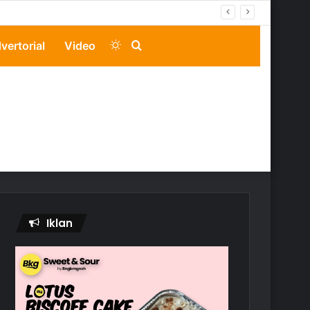
Switch
Search
vertorial
Video
skin
for
Iklan