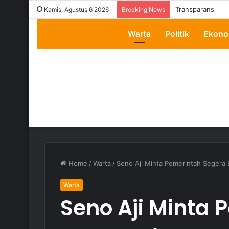
Transparansi Dip
Kamis, Agustus 6 2026
Breaking News
Warta
Politik
Ekono
Home
/
Warta
/
Seno Aji Minta Pemerintah Segera
Warta
Seno Aji Minta 