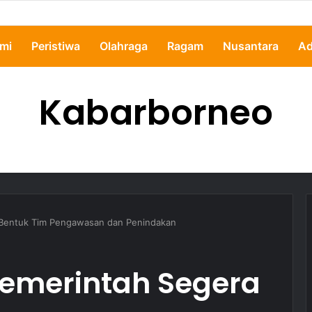
ertanyakan, Pemkot Samarinda Dalami Data Kredit Macet Bankaltimtara
mi
Peristiwa
Olahraga
Ragam
Nusantara
Ad
Kabarborneo
 Bentuk Tim Pengawasan dan Penindakan
Pemerintah Segera