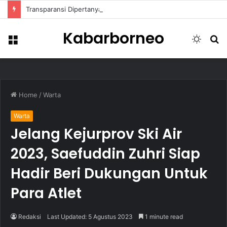
Transparansi Dipertanyakan, Pemkot Samarinda Dalami Data Kredit Macet Bankaltimtara
Kabarborneo
Menu
Switch
S
skin
fo
Home
/
Warta
Warta
Jelang Kejurprov Ski Air
2023, Saefuddin Zuhri Siap
Hadir Beri Dukungan Untuk
Para Atlet
Redaksi
Last Updated: 5 Agustus 2023
1 minute read