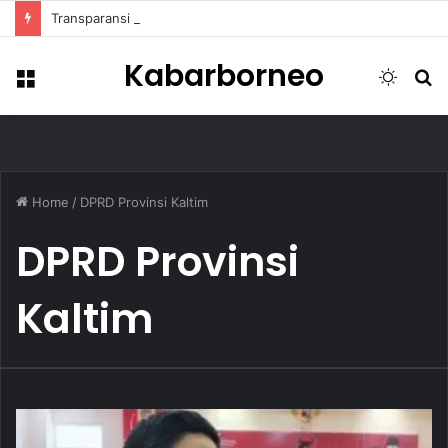
Transparansi Dipertanyakan, Pemkot Samarinda Dalami Data Kredit Macet Bankaltimtara
Kabarborneo
Menu
Switch
S
skin
fo
Home
/
DPRD Provinsi Kaltim
DPRD Provinsi
Kaltim