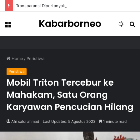
Transparansi Dipertanyakan, Pemkot Samarinda Dalami Data Kredit Macet Bankaltimtara
Kabarborneo
Menu
Switch
S
skin
fo
Home
/
Peristiwa
Peristiwa
Mobil Triton Tercebur ke
Mahakam, Satu Orang
Karyawan Pencucian Hilang
Afri saldi ahmad
Last Updated: 5 Agustus 2023
1 minute read