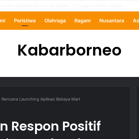
ertanyakan, Pemkot Samarinda Dalami Data Kredit Macet Bankaltimtara
mi
Peristiwa
Olahraga
Ragam
Nusantara
Ad
Kabarborneo
f Rencana Launching Aplikasi Bebaya Mart
 Respon Positif