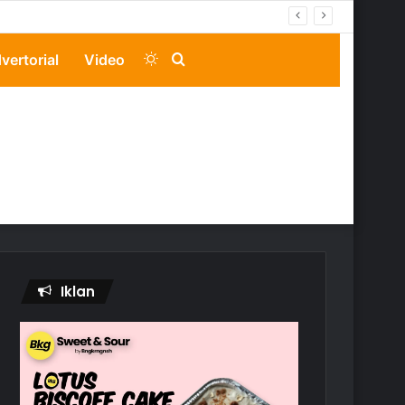
Switch
Search
vertorial
Video
skin
for
Iklan