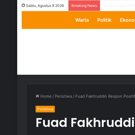
Transparansi Dip
Sabtu, Agustus 8 2026
Breaking News
Warta
Politik
Ekono
Home
/
Peristiwa
/
Fuad Fakhruddin Respon Positi
Peristiwa
Fuad Fakhruddin