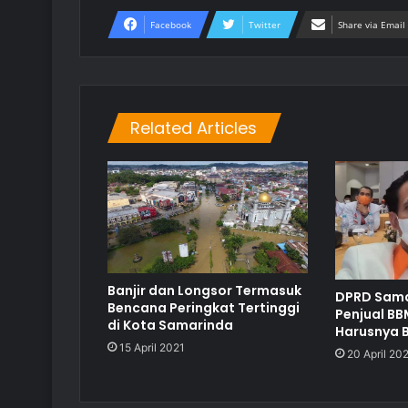
Facebook
Twitter
Share via Email
Related Articles
Banjir dan Longsor Termasuk
DPRD Sama
Bencana Peringkat Tertinggi
Penjual BB
di Kota Samarinda
Harusnya B
15 April 2021
20 April 20