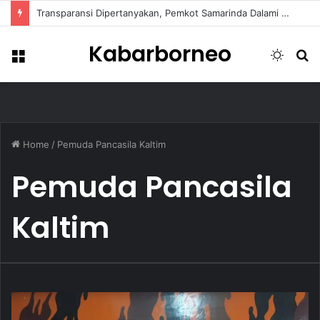
Transparansi Dipertanyakan, Pemkot Samarinda Dalami Data Kredit Macet Bankaltimtara
Kabarborneo
Menu
Switch
S
skin
fo
Home
/
Pemuda Pancasila Kaltim
Pemuda Pancasila
Kaltim