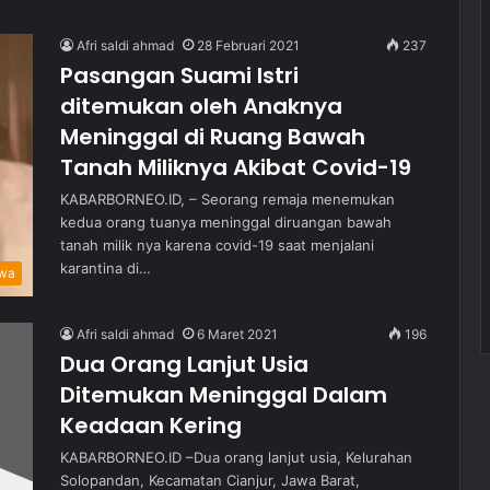
Afri saldi ahmad
28 Februari 2021
237
Pasangan Suami Istri
ditemukan oleh Anaknya
Meninggal di Ruang Bawah
Tanah Miliknya Akibat Covid-19
KABARBORNEO.ID, – Seorang remaja menemukan
kedua orang tuanya meninggal diruangan bawah
tanah milik nya karena covid-19 saat menjalani
karantina di…
iwa
Afri saldi ahmad
6 Maret 2021
196
Dua Orang Lanjut Usia
Ditemukan Meninggal Dalam
Keadaan Kering
KABARBORNEO.ID –Dua orang lanjut usia, Kelurahan
Solopandan, Kecamatan Cianjur, Jawa Barat,