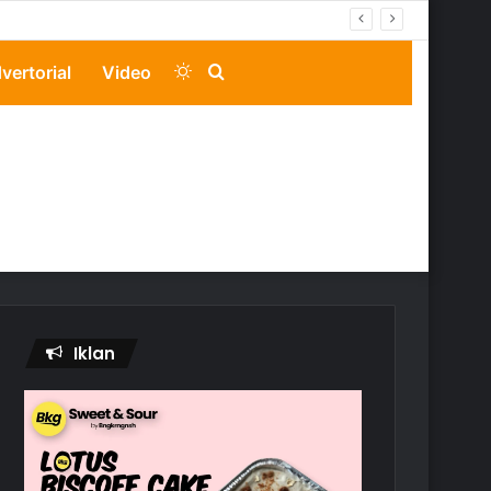
Switch
Search
vertorial
Video
skin
for
Iklan