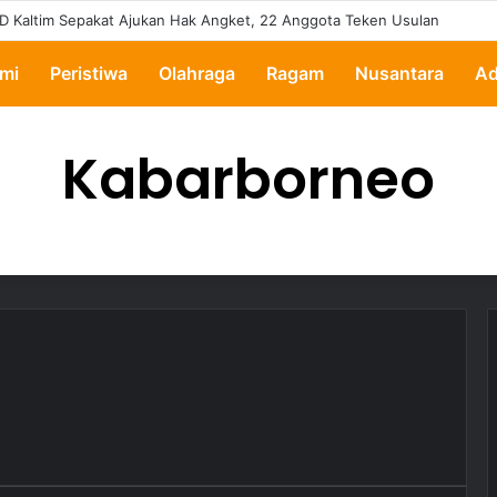
D Kaltim Sepakat Ajukan Hak Angket, 22 Anggota Teken Usulan
mi
Peristiwa
Olahraga
Ragam
Nusantara
Ad
Kabarborneo