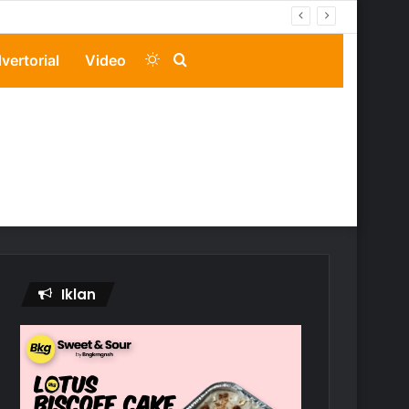
Switch
Search
vertorial
Video
skin
for
Iklan