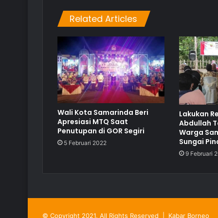
Related Articles
Wali Kota Samarinda Beri
Lakukan Re
Apresiasi MTQ Saat
Abdullah 
Penutupan di GOR Segiri
Warga Sam
Sungai Pi
5 Februari 2022
9 Februari 
© Copyright 2021, All Rights Reserved |
Kabar Borneo