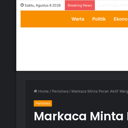
Transparansi Dip
Sabtu, Agustus 8 2026
Breaking News
Warta
Politik
Ekono
Home
/
Peristiwa
/
Markaca Minta Peran Aktif War
Peristiwa
Markaca Minta 