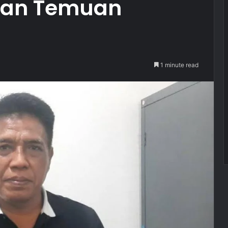
kan Temuan
l
1 minute read