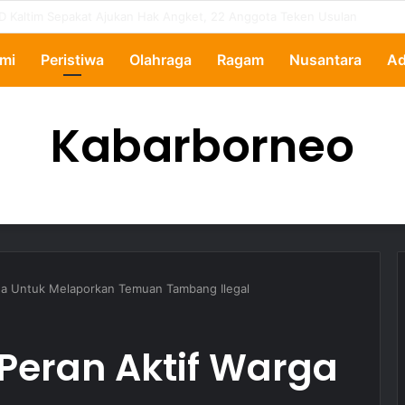
ertanyakan, Pemkot Samarinda Dalami Data Kredit Macet Bankaltimtara
mi
Peristiwa
Olahraga
Ragam
Nusantara
Ad
Kabarborneo
ga Untuk Melaporkan Temuan Tambang Ilegal
Peran Aktif Warga