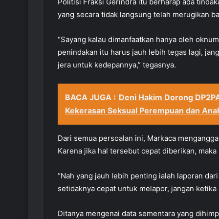
Politisi Fraksi Gerindra itu berharap ada tind
yang secara tidak langsung telah merugikan b
“Sayang kalau dimanfaatkan hanya oleh oknum 
penindakan itu harus jauh lebih tegas lagi, ja
jera untuk kedepannya,” tegasnya.
BACA JUGA :
Deni Hakim Dorong DP2P
Kekerasan Seksual Perempuan dan Ana
Dari semua persoalan ini, Markaca menganggap 
Karena jika hal tersebut cepat diberikan, maka
“Nah yang jauh lebih penting ialah laporan dar
setidaknya cepat untuk melapor, jangan ketika k
Ditanya mengenai data sementara yang dihimpun