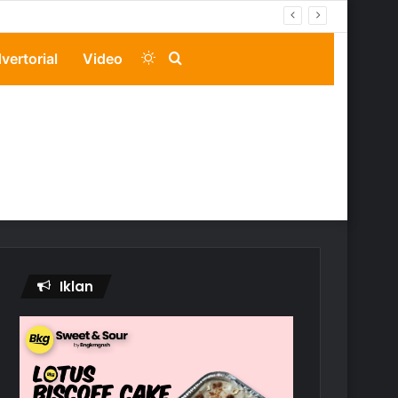
Switch
Search
vertorial
Video
skin
for
Iklan