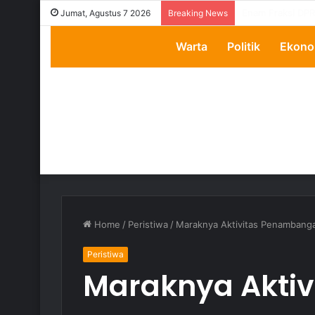
Transparansi Di
Jumat, Agustus 7 2026
Breaking News
Warta
Politik
Ekono
Home
/
Peristiwa
/
Maraknya Aktivitas Penambanga
Peristiwa
Maraknya Aktiv