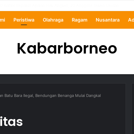
pertanyakan, Pemkot Samarinda Dalami Data Kredit Macet Bankaltimtara
mi
Peristiwa
Olahraga
Ragam
Nusantara
Ad
Kabarborneo
n Batu Bara Ilegal, Bendungan Benanga Mulai Dangkal
itas