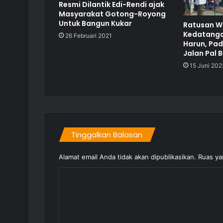
Resmi Dilantik Edi-Rendi ajak
Masyarakat Gotong-Royong
Untuk Bangun Kukar
Ratusan W
Kedatanga
26 Februari 2021
Harun, Pa
Jalan Pal B
15 Juni 202
Tinggalkan Balasan
Alamat email Anda tidak akan dipublikasikan.
Ruas ya
K
o
m
e