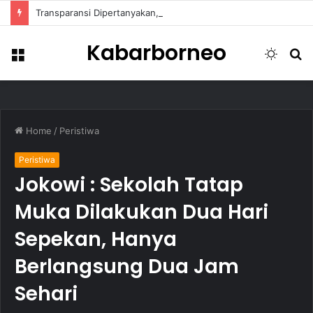
Transparansi Dipertanyakan, Pemkot Samarinda Dalami Data Kredit Macet Bankaltimtara
Kabarborneo
Menu
Switch
S
skin
fo
Home
/
Peristiwa
Peristiwa
Jokowi : Sekolah Tatap
Muka Dilakukan Dua Hari
Sepekan, Hanya
Berlangsung Dua Jam
Sehari