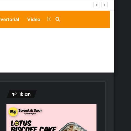
Switch
Search
vertorial
Video
skin
for
Iklan