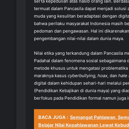
serta kepedulian atas nasib orang lain. Berda
termuat dalam Pancasila dapat menjadi solusi
muda yang kesulitan beradaptasi dengan digit
bahwa perilaku masyarakat Indonesia masih be
pedoman dan pengawasan. Hal ini dikarenaka
pengembangan nilai-nilai dalam dunia maya.
Nilai etika yang terkandung dalam Pancasila me
Padahal dalam fenomena sosial sebagaimana 
metode khusus untuk mengatasi problematika
maraknya kasus
cyberbullying, hoax,
dan
hate 
digital dalam kehidupan sehari-hari melalui
(Pendidikan Kebajikan di dunia maya) yang diad
berfokus pada Pendidikan formal namun juga i
BACA JUGA :
Semangat Pahlawan, Sema
Belajar Nilai Kepahlawanan Lewat Kebud