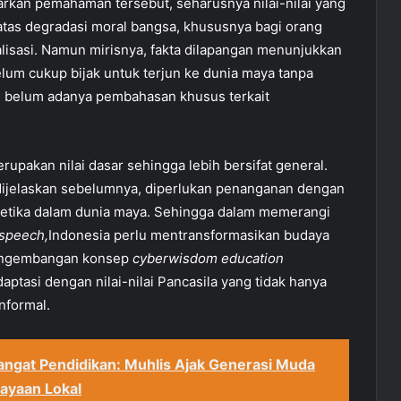
sarkan pemahaman tersebut, seharusnya nilai-nilai yang
 atas degradasi moral bangsa, khususnya bagi orang
alisasi. Namun mirisnya, fakta dilapangan menunjukkan
lum cukup bijak untuk terjun ke dunia maya tanpa
n belum adanya pembahasan khusus terkait
rupakan nilai dasar sehingga lebih bersifat general.
dijelaskan sebelumnya, diperlukan penanganan dengan
 etika dalam dunia maya. Sehingga dalam memerangi
speech,
Indonesia perlu mentransformasikan budaya
 pengembangan konsep
cyberwisdom education
aptasi dengan nilai-nilai Pancasila yang tidak hanya
nformal.
ngat Pendidikan: Muhlis Ajak Generasi Muda
ayaan Lokal