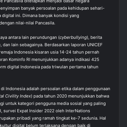
e Pancasila ditetapkan menjadi dasar negara
menyimpan banyak persoalan pada kehidupan sehari-
digital ini. Dimana banyak kondisi yang
engan nilai-nilai Pancasila.
aya antara lain perundungan (
cyberbullying
), berita
), dan lain sebagainya. Berdasarkan laporan UNICEF
remaja Indonesia kisaran usia 14-24 tahun pernah
aporan Kominfo RI menunjukkan adanya indikasi 425
orm digital Indonesia pada triwulan pertama tahun
di Indonesia adalah persoalan etika dalam penggunaan
tal Civility Index
) pada tahun 2020 menunjukkan bahwa
gi untuk kategori pengguna media sosial yang paling
, survei Expat Insider 2022 oleh InterNations
pakan pribadi yang ramah tingkat ke-7 sedunia. Hal
ultur digital belum terlaksana dengan baik di