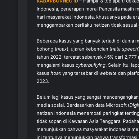
KABARBORNEO.ID
– Hampir 8 (delapan) dekad
Indonesia, penerapan moral Pancasila masih 
hari masyarakat Indonesia, khususnya pada era 
menggambarkan perilaku netizen tidak sesuai d
Beberapa kasus yang banyak terjadi di dunia m
bohong (
hoax
), ujaran kebencian (
hate speech
tahun 2022, tercatat sebanyak 45% dari 2,777 
mengalami kasus
cyberbullying
. Selain itu, l
kasus
hoax
yang tersebar di
website
dan platf
2023.
Belum lagi kasus yang sangat mencengangkan 
media sosial. Berdasarkan data Microsoft (
Digi
netizen Indonesia menempati peringkat terting
tidak sopan di Kawasan Asia Tenggara. Padahal
menunjukkan bahwa masyarakat Indonesia meru
ini tentunya menunjukkan bahwa transformasi k