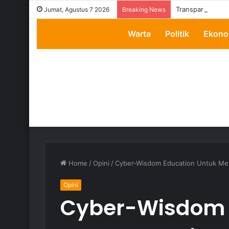
Transparansi Di
Jumat, Agustus 7 2026
Breaking News
Warta
Politik
Ekono
Home
/
Opini
/
Cyber-Wisdom Education Untuk Menga
Opini
Cyber-Wisdom 