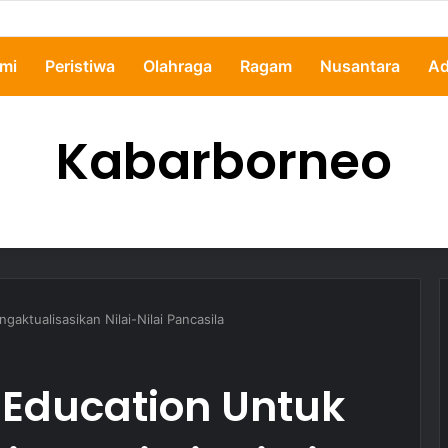
pertanyakan, Pemkot Samarinda Dalami Data Kredit Macet Bankaltimtara
mi
Peristiwa
Olahraga
Ragam
Nusantara
Ad
Kabarborneo
ktualisasikan Nilai-Nilai Pancasila
Education Untuk