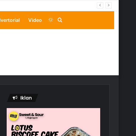
Switch
Search
vertorial
Video
skin
for
Iklan