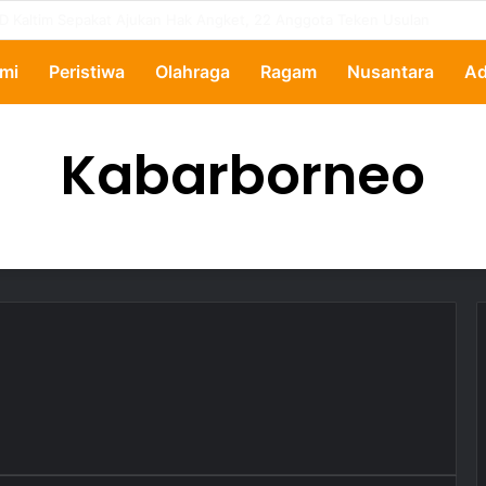
ertanyakan, Pemkot Samarinda Dalami Data Kredit Macet Bankaltimtara
mi
Peristiwa
Olahraga
Ragam
Nusantara
Ad
Kabarborneo