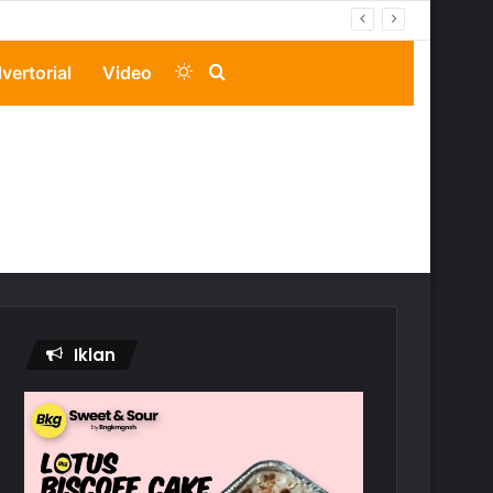
Switch
Search
vertorial
Video
skin
for
Iklan