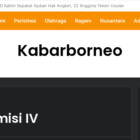
pertanyakan, Pemkot Samarinda Dalami Data Kredit Macet Bankaltimtara
mi
Peristiwa
Olahraga
Ragam
Nusantara
Ad
Kabarborneo
isi IV