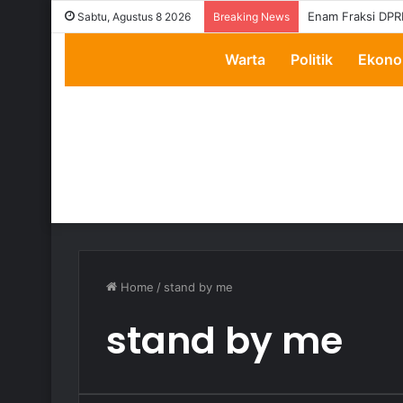
Enam Fraksi DPR
Sabtu, Agustus 8 2026
Breaking News
Warta
Politik
Ekono
Home
/
stand by me
stand by me