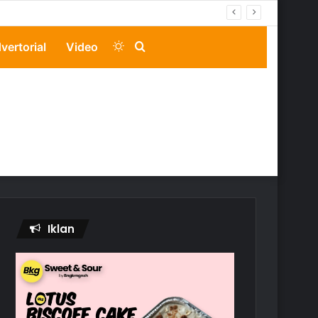
Switch
Search
vertorial
Video
skin
for
Iklan