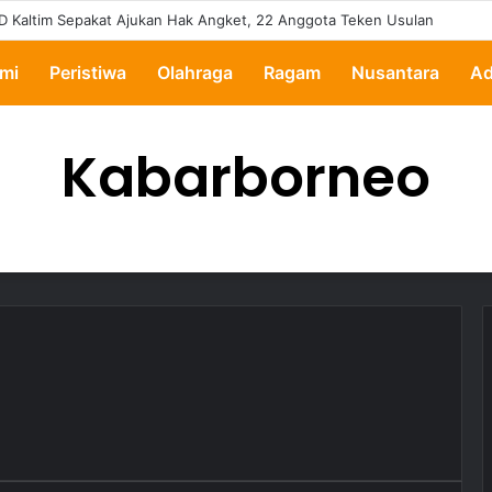
D Kaltim Sepakat Ajukan Hak Angket, 22 Anggota Teken Usulan
mi
Peristiwa
Olahraga
Ragam
Nusantara
Ad
Kabarborneo